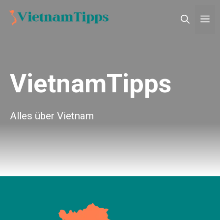
Zum
M
Inhalt
springen
VietnamTipps
Alles über Vietnam