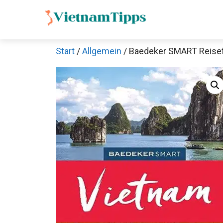
Zum
Inhalt
springen
Start
/
Allgemein
/ Baedeker SMART Reisef